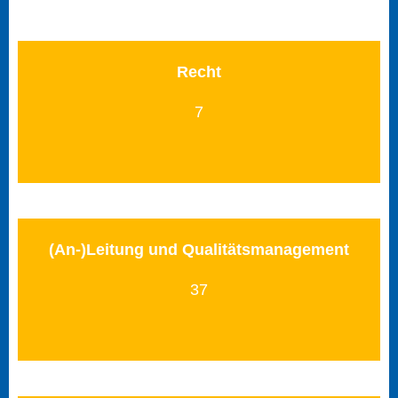
Recht
7
(An-)Leitung und Qualitätsmanagement
37