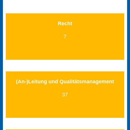
Recht
7
(An-)Leitung und Qualitätsmanagement
37