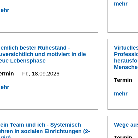
mehr
ehr
iemlich bester Ruhestand -
Virtuell
uversichtlich und motiviert in die
Professi
eue Lebensphase
herausfo
Mensche
ermin
Fr., 18.09.2026
Termin
ehr
mehr
ein Team und ich - Systemisch
Wege aus
ühren in sozialen Einrichtungen (2-
ägig)
Termin