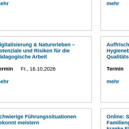
ehr
mehr
igitalisierung & Naturerleben –
Auffrisc
otenziale und Risiken für die
Hygieneb
ädagogische Arbeit
Qualitäts
ermin
Fr., 16.10.2026
Termin
ehr
mehr
chwierige Führungssituationen
Online: 
ekonnt meistern
Familien
kranke El