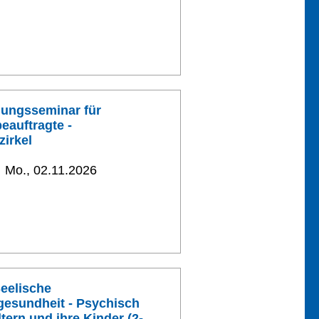
hungsseminar für
eauftragte -
zirkel
Mo., 02.11.2026
Seelische
gesundheit - Psychisch
tern und ihre Kinder (2-