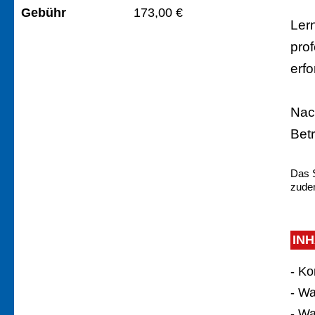
Gebühr
173,00 €
Ler
pro
erfo
Nac
Betr
Das S
zudem
IN
- K
- W
- W