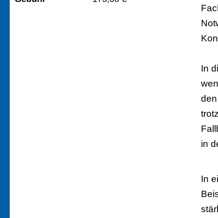
Fac
Not
Kon
In 
wen
den
trot
Fal
in 
In 
Beis
stä