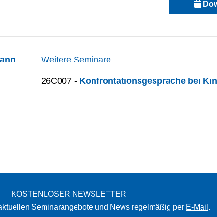
Dow
mann
Weitere Seminare
26C007 -
Konfrontationsgespräche bei K
KOSTENLOSER NEWSLETTER
 aktuellen Seminarangebote und News regelmäßig per
E-Mail
.