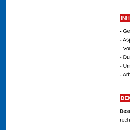
IN
- G
- A
- Vo
- Du
- U
- Ar
BE
Bes
rech