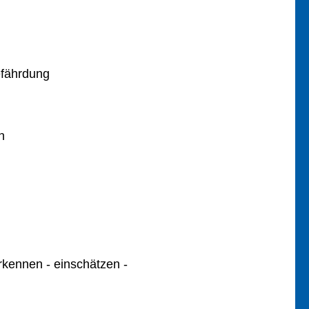
efährdung
n
kennen - einschätzen -