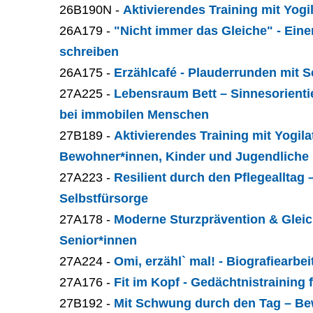
26B190N -
Aktivierendes Training mit Yogi
26A179 -
"Nicht immer das Gleiche" - Eine
schreiben
26A175 -
Erzählcafé - Plauderrunden mit S
27A225 -
Lebensraum Bett – Sinnesorienti
bei immobilen Menschen
27B189 -
Aktivierendes Training mit Yogilat
Bewohner*innen, Kinder und Jugendliche
27A223 -
Resilient durch den Pflegealltag
Selbstfürsorge
27A178 -
Moderne Sturzprävention & Gleic
Senior*innen
27A224 -
Omi, erzähl` mal! - Biografiearbe
27A176 -
Fit im Kopf - Gedächtnistraining 
27B192 -
Mit Schwung durch den Tag – B