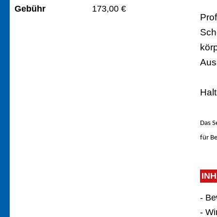
Gebühr
173,00 €
Pro
Sch
körp
Aus
Halt
Das S
für B
IN
- B
- W