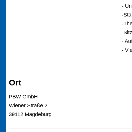
- Un
-St
-The
-Sit
- Au
- Vi
Ort
PBW GmbH
Wiener Straße 2
39112 Magdeburg