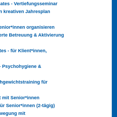
lates - Vertiefungsseminar
n kreativen Jahresplan
enior*innen organisieren
erte Betreuung & Aktivierung
es - für Klient*innen,
 – Psychohygiene &
hgewichtstraining für
it mit Senior*innen
für Senior*innen (2-tägig)
ewegung mit