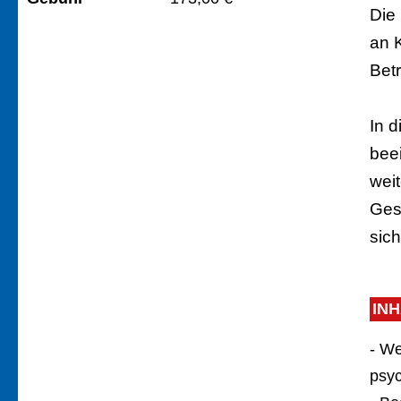
Die
an 
Bet
In d
bee
wei
Ges
sich
IN
- We
psyc