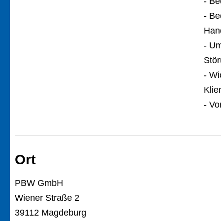
- Be
- Be
Hand
- Um
Stör
- Wi
Klie
- Vo
Ort
PBW GmbH
Wiener Straße 2
39112 Magdeburg