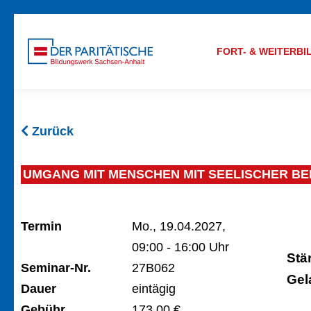
FORT- & WEITERB
Zurück
UMGANG MIT MENSCHEN MIT SEELISCHER B
Termin
Mo., 19.04.2027,
09:00 - 16:00 Uhr
Stä
Seminar-Nr.
27B062
Gel
Dauer
eintägig
Gebühr
173,00 €