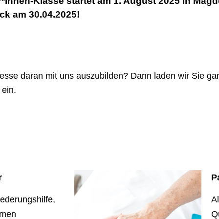
r*innen-Klasse startet am 1. August 2025 in Mag
ck am 30.04.2025!
esse daran mit uns auszubilden? Dann laden wir Sie ga
 ein.
r
P
liederungshilfe,
Al
emen
Q