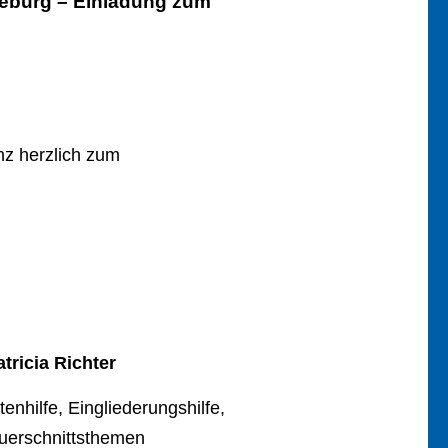
deburg – Einladung zum
nz herzlich zum
atricia Richter
tenhilfe, Eingliederungshilfe,
uerschnittsthemen