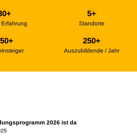
30
+
5
+
/ Erfahrung
Standorte
50
+
250
+
insteiger
Auszubildende / Jahr
ldungsprogramm 2026 ist da
025