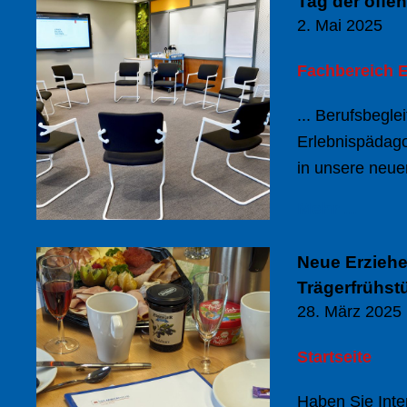
Tag der offe
2. Mai 2025
Fachbereich E
... Berufsbegle
Erlebnispädago
in unsere neue
Mehr ...
Neue Erziehe
Trägerfrühst
28. März 2025
Startseite
Haben Sie Inte