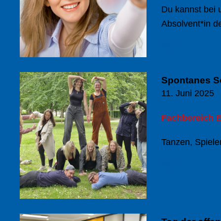
Du kannst bei u
Absolvent*in d
Mehr ...
Spontanes S
11. Juni 2025
Fachbereich E
Tanzen, Spiele
Mehr ...