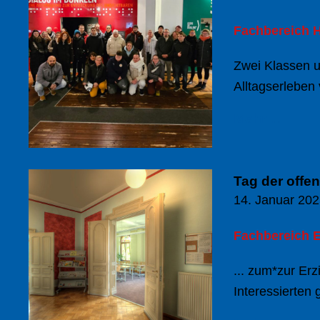
Fachbereich H
Zwei Klassen u
Alltagserleben
Mehr ...
Tag der offe
14. Januar 20
Fachbereich E
... zum*zur Erz
Interessierten 