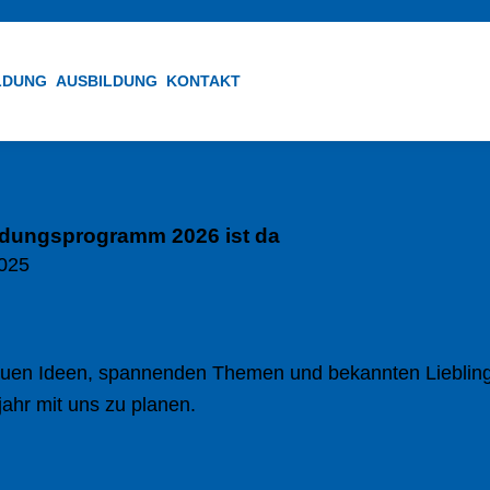
ILDUNG
AUSBILDUNG
KONTAKT
ldungsprogramm 2026 ist da
025
 neuen Ideen, spannenden Themen und bekannten Lieblings
jahr mit uns zu planen.