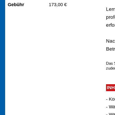
Gebühr
173,00 €
Ler
pro
erfo
Nac
Betr
Das S
zudem
IN
- K
- W
- W