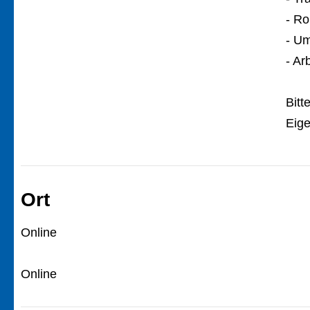
- Ro
- Um
- Ar
Bitt
Eige
Ort
Online
Online