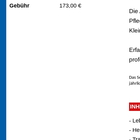
Gebühr
173,00 €
Die
Pfl
Klei
Erf
pro
Das S
jährl
IN
- Le
- H
- Tr