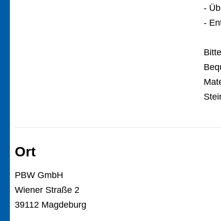
- Üb
- E
Bitt
Bequ
Mate
Stei
Ort
PBW GmbH
Wiener Straße 2
39112 Magdeburg