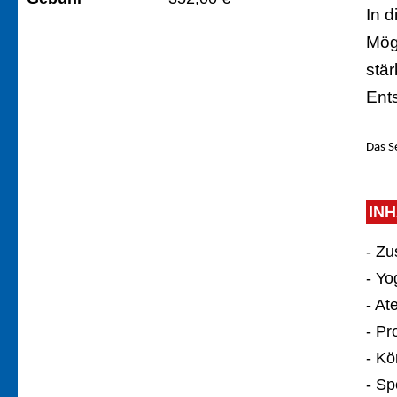
In 
Mög
stä
Ent
Das S
IN
- Z
- Y
- A
- P
- Kö
- Sp