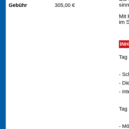
sinn
Gebühr
305,00 €
Mit
im 
IN
Tag 
- Sc
- Di
- In
Tag 
- Mö