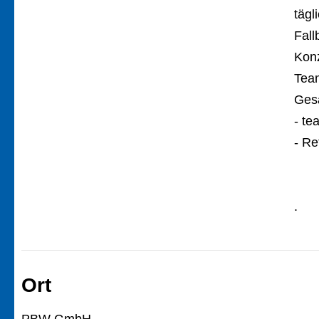
täg
Fal
Kon
Tea
Ges
- t
- R
.
Ort